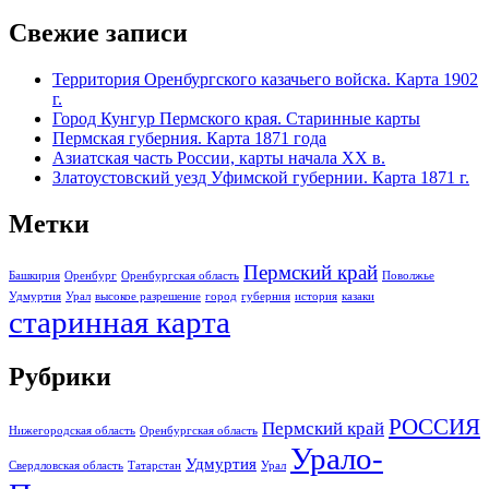
Свежие записи
Территория Оренбургского казачьего войска. Карта 1902
г.
Город Кунгур Пермского края. Старинные карты
Пермская губерния. Карта 1871 года
Азиатская часть России, карты начала XX в.
Златоустовский уезд Уфимской губернии. Карта 1871 г.
Метки
Пермский край
Башкирия
Оренбург
Оренбургская область
Поволжье
Удмуртия
Урал
высокое разрешение
город
губерния
история
казаки
старинная карта
Рубрики
РОССИЯ
Пермский край
Нижегородская область
Оренбургская область
Урало-
Удмуртия
Свердловская область
Татарстан
Урал