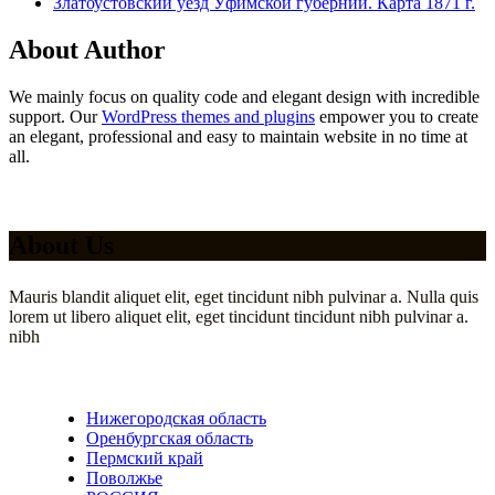
Златоустовский уезд Уфимской губернии. Карта 1871 г.
About Author
We mainly focus on quality code and elegant design with incredible
support. Our
WordPress themes and plugins
empower you to create
an elegant, professional and easy to maintain website in no time at
all.
About Us
Mauris blandit aliquet elit, eget tincidunt nibh pulvinar a. Nulla quis
lorem ut libero aliquet elit, eget tincidunt tincidunt nibh pulvinar a.
nibh
Нижегородская область
Оренбургская область
Пермский край
Поволжье