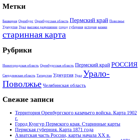
Метки
Пермский край
Башкирия
Оренбург
Оренбургская область
Поволжье
Удмуртия
Урал
высокое разрешение
город
губерния
история
казаки
старинная карта
Рубрики
РОССИЯ
Пермский край
Нижегородская область
Оренбургская область
Урало-
Удмуртия
Свердловская область
Татарстан
Урал
Поволжье
Челябинская область
Свежие записи
Территория Оренбургского казачьего войска. Карта 1902
г.
Город Кунгур Пермского края. Старинные карты
Пермская губерния. Карта 1871 года
Азиатская часть России, карты начала XX в.