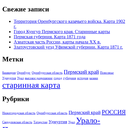
Свежие записи
Территория Оренбургского казачьего войска. Карта 1902
г.
Город Кунгур Пермского края. Старинные карты
Пермская губерния. Карта 1871 года
Азиатская часть России, карты начала XX в.
Златоустовский уезд Уфимской губернии. Карта 1871 г.
Метки
Пермский край
Башкирия
Оренбург
Оренбургская область
Поволжье
Удмуртия
Урал
высокое разрешение
город
губерния
история
казаки
старинная карта
Рубрики
РОССИЯ
Пермский край
Нижегородская область
Оренбургская область
Урало-
Удмуртия
Свердловская область
Татарстан
Урал